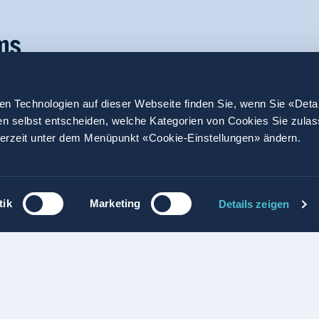
ms
nzeln, wie auch gemeinsam, entscheidend für unseren
en Technologien auf dieser Webseite finden Sie, wenn Sie «Deta
setzen diese mit viel Gestaltungs- und
en selbst entscheiden, welche Kategorien von Cookies Sie zula
 wo die Kunden uns brauchen und sorgen für ihr
derzeit unter dem Menüpunkt «Cookie-Einstellungen» ändern.
tik
Marketing
Details zeigen