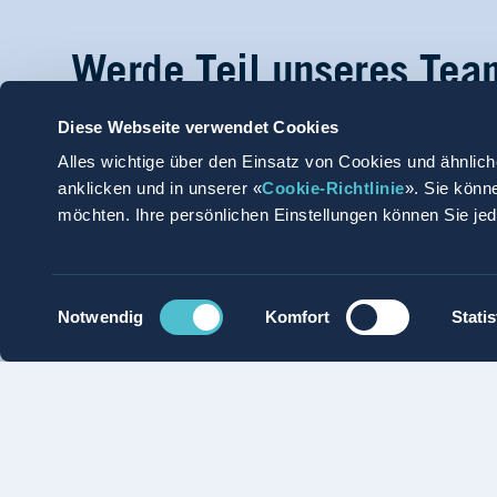
Werde Teil unseres Tea
Diese Webseite verwendet Cookies
Unsere Mitarbeiterinnen und Mitarbeiter sind ei
Alles wichtige über den Einsatz von Cookies und ähnlich
anhaltenden Erfolg. Wir schätzen gute Ideen und 
anklicken und in unserer «
Cookie-Richtlinie
». Sie könn
Entwicklungsraum um. Wir sind immer genau da,
möchten. Ihre persönlichen Einstellungen können Sie je
kleines Glück unterwegs.
Einwilligungsauswahl
Notwendig
Komfort
Statis