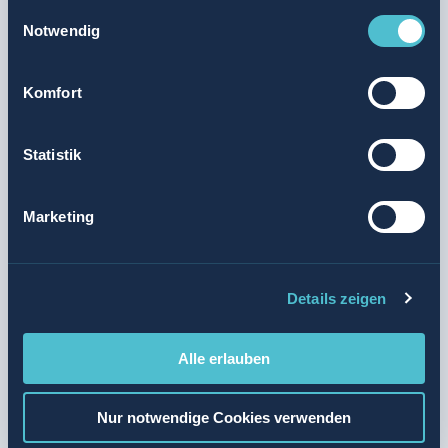
Einwilligungsauswahl
Notwendig
Komfort
kleines Glück unterwegs
Valora Integrity Line
Statistik
Marketing
Valora Holding AG
Hofackerstrasse 40
4132 Muttenz
Details zeigen
Schweiz
Alle erlauben
Kontakt
Nur notwendige Cookies verwenden