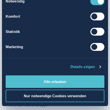
Gabriel de Hoyos
Notwendig
CHRO der Valora Gruppe
Komfort
Statistik
Marketing
Details zeigen
Alle erlauben
Nur notwendige Cookies verwenden
Laetitia Henriot Arsever
CIO der Valora Gruppe