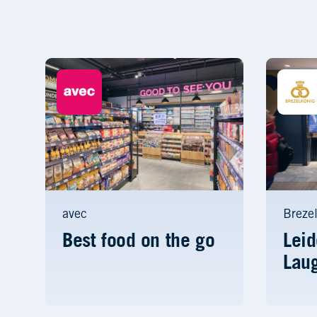
avec
Breze
Best food on the go
Leid
Lau