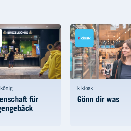
lkönig
k kiosk
enschaft für
Gönn dir was
gengebäck