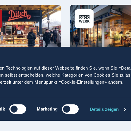
en Technologien auf dieser Webseite finden Sie, wenn Sie «Deta
h
BackWerk
en selbst entscheiden, welche Kategorien von Cookies Sie zula
elbäcker seit
Frisch & lecker
derzeit unter dem Menüpunkt «Cookie-Einstellungen» ändern.
9
tik
Marketing
Details zeigen