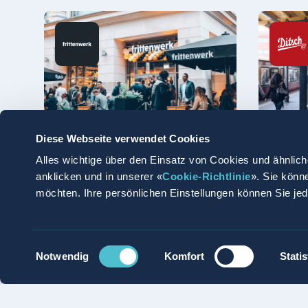
Diese Webseite verwendet Cookies
Alles wichtige über den Einsatz von Cookies und ähnlich
Frittenwerk
Ditsc
anklicken und in unserer «
Cookie-Richtlinie
». Sie könn
Fresh. Food. Fast.
Brez
möchten. Ihre persönlichen Einstellungen können Sie je
191
Einwilligungsauswahl
Notwendig
Komfort
Statis