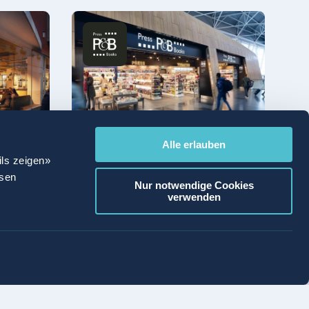
Alle erlauben
ils zeigen»
Press & Books
ssen
Nur notwendige Cookies
Lesen & Erleben
verwenden