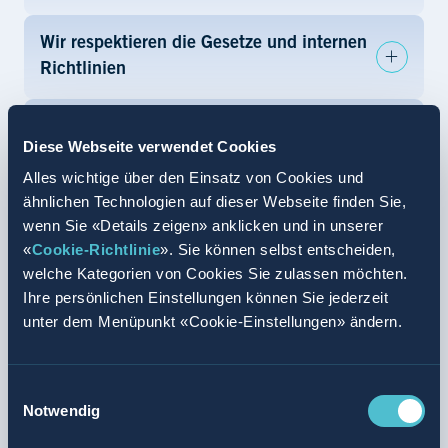
Wir respektieren die Gesetze und internen
Richtlinien
Wir stehen ein für fairen Wettbewerb
Diese Webseite verwendet Cookies
Alles wichtige über den Einsatz von Cookies und
Wir vermeiden Interessenkonflikte oder
ähnlichen Technologien auf dieser Webseite finden Sie,
legen diese offen
wenn Sie «Details zeigen» anklicken und in unserer
«
Cookie-Richtlinie
». Sie können selbst entscheiden,
welche Kategorien von Cookies Sie zulassen möchten.
Wir bestechen nicht und lassen uns nicht
Ihre persönlichen Einstellungen können Sie jederzeit
bestechen
unter dem Menüpunkt «Cookie-Einstellungen» ändern.
Mit vertraulichen Informationen gehen wir
gewissenhaft um
Einwilligungsauswahl
Notwendig
Wir respektieren den Datenschutz