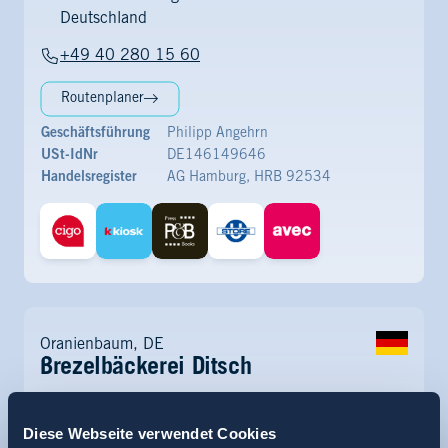
Deutschland
+49 40 280 15 60
Routenplaner
Geschäftsführung
Philipp Angehrn
USt-IdNr
DE146149646
Handelsregister
AG Hamburg, HRB 92534
Oranienbaum, DE
Brezelbäckerei Ditsch
Einsteinstrasse 157
6785 Oranienbaum-Wörlitz
Diese Webseite verwendet Cookies