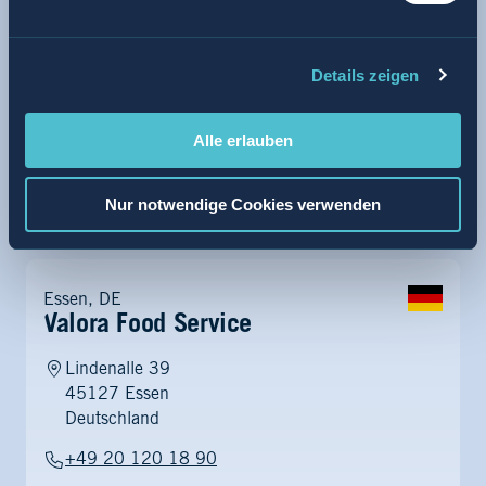
Routenplaner
Geschäftsführung
Sebastian Gooding
Details zeigen
USt-IdNr
DE811278767
Handelsregister
AG Mainz, HRB 3046
Alle erlauben
Nur notwendige Cookies verwenden
Essen, DE
Valora Food Service
Lindenalle 39
45127 Essen
Deutschland
+49 20 120 18 90