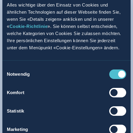
Deutschland
Alles wichtige über den Einsatz von Cookies und
ähnlichen Technologien auf dieser Webseite finden Sie,
+49 34 904 42 90
wenn Sie «Details zeigen» anklicken und in unserer
Routenplaner
«
Cookie-Richtlinie
». Sie können selbst entscheiden,
welche Kategorien von Cookies Sie zulassen möchten.
Geschäftsführung
Sebastian Gooding
Ihre persönlichen Einstellungen können Sie jederzeit
unter dem Menüpunkt «Cookie-Einstellungen» ändern.
Einwilligungsauswahl
Notwendig
Mainz, DE
Brezelbäckerei Ditsch
Komfort
Robert-Bosch-Strasse 44
Statistik
55129 Mainz
Deutschland
Marketing
+49 61 319 95 70