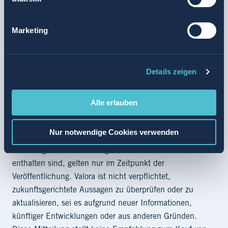
können. Zukunftsgerichtete Aussagen basieren auf
unseren derzeitigen Erwartungen und Annahmen und
Marketing
unterliegen Unsicherheiten und bekannten und
unbekannten Risiken. Diese Unsicherheiten und Risiken
sowie andere Faktoren können dazu führen, dass
zukünftige tatsächliche Ereignisse und Entwicklungen,
Details zeigen
einschliesslich der Ergebnisse, der Finanzlage und
Entwicklung von Valora, wesentlich von denjenigen
Alle erlauben
abweichen, die in den zukunftsgerichteten Aussagen
ausdrücklich oder implizit genannt oder angenommen
Nur notwendige Cookies verwenden
werden. Die Informationen, Meinungen und
zukunftsgerichteten Aussagen, die in diesem Dokument
enthalten sind, gelten nur im Zeitpunkt der
Veröffentlichung. Valora ist nicht verpflichtet,
zukunftsgerichtete Aussagen zu überprüfen oder zu
aktualisieren, sei es aufgrund neuer Informationen,
künftiger Entwicklungen oder aus anderen Gründen.