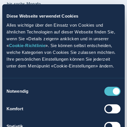
bis sechs Monate.
Diese Webseite verwendet Cookies
Valora wird nun ihrerseits, wie im Angebotsprospekt vom
26. Juli 2022 von FEMSA angekündigt, bei der SIX
Alles wichtige über den Einsatz von Cookies und
Swiss Exchange AG die Dekotierung der Valora Aktien auf
ähnlichen Technologien auf dieser Webseite finden Sie,
wenn Sie «Details zeigen» anklicken und in unserer
den Zeitpunkt der Rechtswirksamkeit des
«
Cookie-Richtlinie
». Sie können selbst entscheiden,
Kraftloserklärungsurteils sowie die Befreiung von
welche Kategorien von Cookies Sie zulassen möchten.
bestimmten Informations- und Publizitätspflichten
Ihre persönlichen Einstellungen können Sie jederzeit
gemäss Kotierungsreglement bis zum Datum der
unter dem Menüpunkt «Cookie-Einstellungen» ändern.
Dekotierung der Valora Aktien beantragen.
Ad hoc-Mitteilung gemäss Art. 53 KR
Einwilligungsauswahl
Notwendig
Disclaimer
Dieses Dokument enthält zukunftsgerichtete Aussagen,
welche Sachverhalte beinhalten, die keine historischen
Komfort
Tatsachen sind oder anderweitig nicht durch
Bezugnahme auf vergangene Ereignisse belegt werden
Statistik