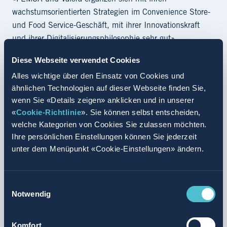
wachstumsorientierten Strategien im Convenience Store-
und Food Service-Geschäft, mit ihrer Innovationskraft
und ihrer Digitalisierungsphilosophie sehr gut»,
kommentiert
Valora CEO Michael Mueller
die
Diese Webseite verwendet Cookies
beabsichtigte Transaktion mit FEMSA. «Wir wollen das
Alles wichtige über den Einsatz von Cookies und
Wachstum des Sektors aktiv vorantreiben und können
ähnlichen Technologien auf dieser Webseite finden Sie,
dabei von den Ressourcen von FEMSA und ihrer grossen
wenn Sie «Details zeigen» anklicken und in unserer
Erfahrung als führendes Detailhandelsunternehmen
«
Cookie-Richtlinie
». Sie können selbst entscheiden,
profitieren. Die neuen Dimensionen und Möglichkeiten,
welche Kategorien von Cookies Sie zulassen möchten.
welche die Zusammenarbeit mit FEMSA bietet, sowie die
Ihre persönlichen Einstellungen können Sie jederzeit
Bereitschaft von FEMSA, unsere erfolgreiche
unter dem Menüpunkt «Cookie-Einstellungen» ändern.
Wachstumsstrategie durch das bisherige Management
und die bestehenden Mitarbeitenden fortzuführen, haben
Einwilligungsauswahl
die Konzernleitung von Valora vom Angebot von FEMSA
Notwendig
überzeugt, Teil der FEMSA-Gruppe zu werden.»
Angestrebte Beschleunigung der Wachstumspläne von
Komfort