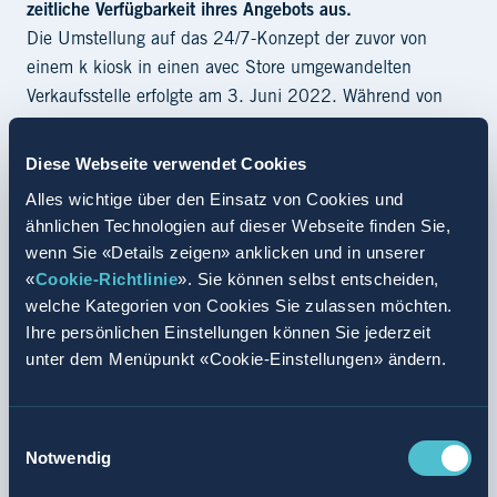
zeitliche Verfügbarkeit ihres Angebots aus.
Die Umstellung auf das 24/7-Konzept der zuvor von
einem k kiosk in einen avec Store umgewandelten
Verkaufsstelle erfolgte am 3. Juni 2022. Während von
Montag bis Sonntag tagsüber weiterhin Personal die
Kundinnen und Kunden empfängt, wird in Teilen der
Diese Webseite verwendet Cookies
Nacht auf autonomen Betrieb umgeschaltet. Dann dient
Alles wichtige über den Einsatz von Cookies und
den Kundinnen und Kunden die avec 24/7-App
ähnlichen Technologien auf dieser Webseite finden Sie,
gewissermassen als persönlicher Ladenschlüssel.
wenn Sie «Details zeigen» anklicken und in unserer
Convenience bezieht sich hier beim Einkauf nicht nur auf
«
Cookie-Richtlinie
». Sie können selbst entscheiden,
das Sortiment, sondern auf das gesamte Einkaufserlebnis
welche Kategorien von Cookies Sie zulassen möchten.
der Kundinnen und Kunden.
Ihre persönlichen Einstellungen können Sie jederzeit
unter dem Menüpunkt «Cookie-Einstellungen» ändern.
Valora sieht in solchen Hybridlösungen grosses Potenzial,
da bestehende Stores nur mit der entsprechenden
Technik ausgerüstet und in die App integriert werden
Einwilligungsauswahl
Notwendig
müssen. Valora ist überzeugt, dass digitale Self-
Checkout-Lösungen Zukunft haben. Sie entsprechen