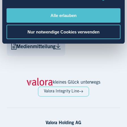
SuperGuud und BackWerk gibt es beim Mehrwegbecher-
Refill ganzjährig ein Upgrade auf die Grösse XL im Wert
Alle erlauben
von CHF 1.00.
Mehr zum Thema Mehrwegbecher bei Valora finden Sie
Nur notwendige Cookies verwenden
hier
.
Medienmitteilung
kleines Glück unterwegs
Valora Integrity Line
Valora Holding AG