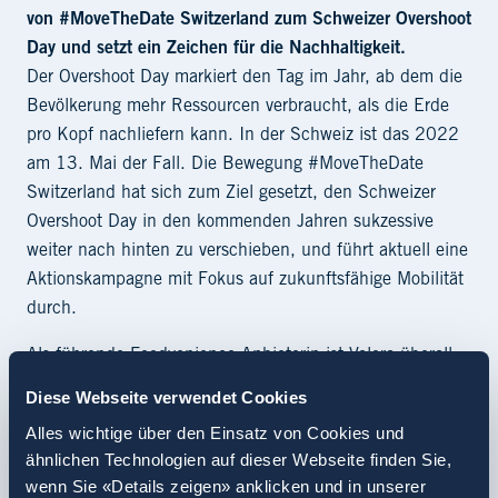
von #MoveTheDate Switzerland zum Schweizer Overshoot
Day und setzt ein Zeichen für die Nachhaltigkeit.
Der Overshoot Day markiert den Tag im Jahr, ab dem die
Bevölkerung mehr Ressourcen verbraucht, als die Erde
pro Kopf nachliefern kann. In der Schweiz ist das 2022
am 13. Mai der Fall. Die Bewegung #MoveTheDate
Switzerland hat sich zum Ziel gesetzt, den Schweizer
Overshoot Day in den kommenden Jahren sukzessive
weiter nach hinten zu verschieben, und führt aktuell eine
Aktionskampagne mit Fokus auf zukunftsfähige Mobilität
durch.
Als führende Foodvenience-Anbieterin ist Valora überall
dort, wo Menschen unterwegs sind. Valora ermutigt ihre
Diese Webseite verwendet Cookies
Kundinnen und Kunden mit kleinen alltäglichen
Alles wichtige über den Einsatz von Cookies und
Aktionen dazu, unterwegs ihren Beitrag gegen
ähnlichen Technologien auf dieser Webseite finden Sie,
Ressourcenverschwendung zu leisten. Vom 13. bis 20.
wenn Sie «Details zeigen» anklicken und in unserer