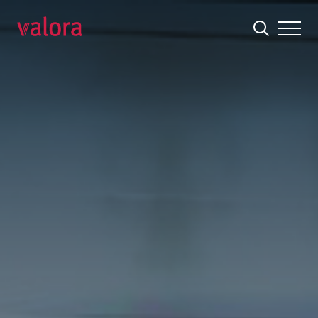
Brezelkönig – Passion for pretzles