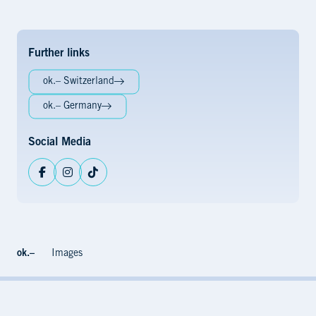
Further links
ok.– Switzerland
ok.– Germany
Social Media
Facebook
Instagram
TikTok
ok.–
Images