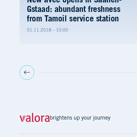
New avec opens in Saanen-
Gstaad: abundant freshness
from Tamoil service station
01.11.2018 – 10:00
brightens up your journey