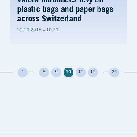
Valora introduces levy on
plastic bags and paper bags
across Switzerland
30.10.2018 – 10:30
…
…
1
8
9
10
11
12
24