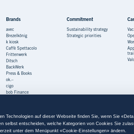
Brands
Commitment
Car
avec
Sustainability strategy
Vac
Brezelkönig
Strategic priorities
Ope
k kiosk
Wor
Caffè Spettacolo
App
tra
Frittenwerk
Val
Ditsch
BackWerk
Press & Books
ok.–
cigo
bob Finance
U-Store
en Technologien auf dieser Webseite finden Sie, wenn Sie «Deta
en selbst entscheiden, welche Kategorien von Cookies Sie zula
derzeit unter dem Menüpunkt «Cookie-Einstellungen» ändern.