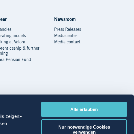
eer
Newsroom
ancies
Press Releases
rating models
Mediacenter
king at Valora
Media contact
renticeship & further
ining
ora Pension Fund
Alle erlauben
ils zeigen»
ssen
Nur notwendige Cookies
verwenden